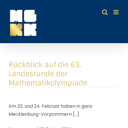
Zum
Inhalt
springen
Rückblick auf die 63.
Landesrunde der
Mathematikolympiade
Am 23. und 24. Februar haben in ganz
Mecklenburg-Vorpommern [...]