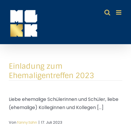
Zum
Inhalt
springen
Einladung zum
Ehemaligentreffen 2023
Liebe ehemalige Schülerinnen und Schüler, liebe
(ehemalige) Kolleginnen und Kollegen [...]
Von
fanny.tahn
|
17. Juli 2023