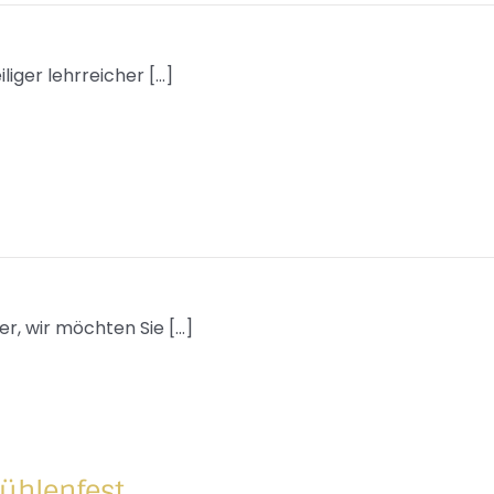
iger lehrreicher [...]
r, wir möchten Sie [...]
ühlenfest