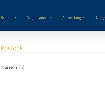
 Schule
Organisation
Anmeldung
Neuig
 Rostock
lasse im [...]