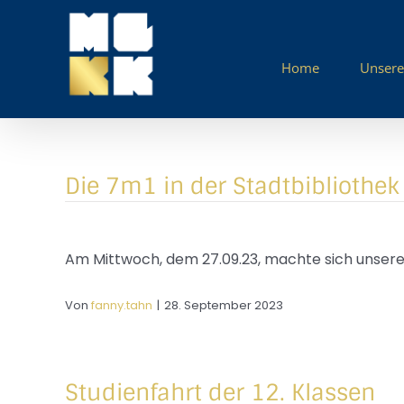
Zum
Inhalt
springen
Home
Unsere
Die 7m1 in der Stadtbibliothek
Am Mittwoch, dem 27.09.23, machte sich unsere K
Von
fanny.tahn
|
28. September 2023
Studienfahrt der 12. Klassen