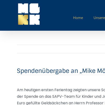
Zum
Inhalt
springen
Home
Unsere
Spendenübergabe an „Mike M
Am heutigen ersten Ferientag zeigten unsere Sch
der Spende an das SAPV-Team für Kinder und 
Euro gefüllte Geldsäckchen an Herrn Professor 