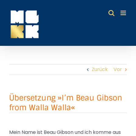
Zum
Inhalt
springen
Zurück
Vor
Übersetzung »I’m Beau Gibson
from Walla Walla«
Mein Name ist Beau Gibson und ich komme aus