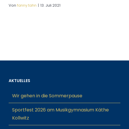
Von
fanny.tahn
|
13. Juli 2021
AKTUELLES
Wir gehen in die Sommerpause
Sportfest 2026 am Musikgymnasium Käthe
Kollwitz