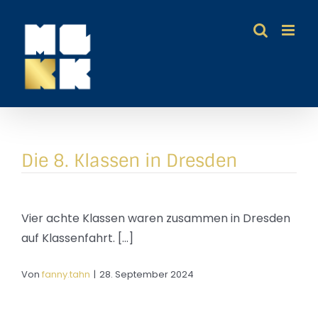
Zum
Inhalt
springen
Die 8. Klassen in Dresden
Vier achte Klassen waren zusammen in Dresden
auf Klassenfahrt. [...]
Von
fanny.tahn
|
28. September 2024