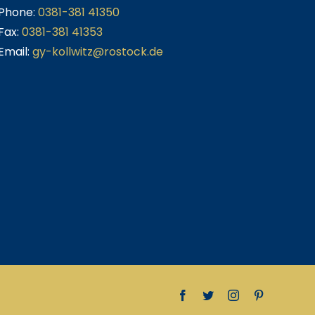
Phone:
0381-381 41350
Fax:
0381-381 41353
Email:
gy-kollwitz@rostock.de
Facebook
Twitter
Instagram
Pinterest