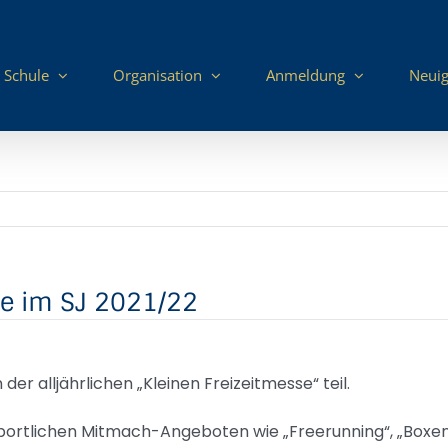
 Schule
Organisation
Anmeldung
Neuig
te im SJ 2021/22
r alljährlichen „Kleinen Freizeitmesse“ teil.
portlichen Mitmach-Angeboten wie „Freerunning“, „Boxen