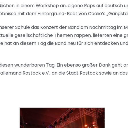
lichen in einem Workshop an, eigene Raps auf deutsch un
gebnisse mit dem Hintergrund-Beat von Coolio’s „Gangsta’
serer Schule das Konzert der Band am Nachmittag im Moy
ktuelle gesellschaftliche Themen rappen, lieferten eine 
ere hat an diesem Tag die Band neu für sich entdecken u
diesen wunderbaren Tag. Ein ebenso großer Dank geht an V
co-allemand Rostock e.V., an die Stadt Rostock sowie an 