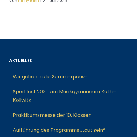
Von
fanny.tahn
|
24. Juli 2025
AKTUELLES
Wir gehen in die Sommerpause
Sportfest 2026 am Musikgymnasium Käthe
Kollwitz
Praktikumsmesse der 10. Klassen
Aufführung des Programms „Laut sein“