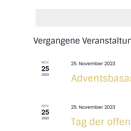
Datum
wählen.
Kalender
Vergangene Veranstaltu
von
Veranstaltungen
NOV.
25. November 2023
25
2023
Adventsbasa
NOV.
25. November 2023
25
2023
Tag der offe