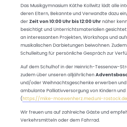
Das Musikgymnasium Käthe Kollwitz lädt alle in
deren Eltern, Bekannte und Verwandte dazu ein,
der
Zeit von 10:00 Uhr bis 12:00 Uhr
näher kenn
besichtigt und Unterrichtsmaterialien gesichte
an interessanten Projekten, Workshops und au
musikalischen Darbietungen beiwohnen. Zudem 
Schulleitung für persönliche Gespräch zur Verf
Auf dem Schulhof in der Heinrich-Tessenow-St
zudem über unseren alljährlichen
Adventsbas
und/oder Weihnachtsgeschenke erwerben und dam
ambulante Palliativversorgung von Kindern u
(
https://mike-moewenherz.med.uni-rostock.d
Wir freuen uns auf zahlreiche Gäste und empfehl
Verkehrsmitteln oder dem Fahrrad.