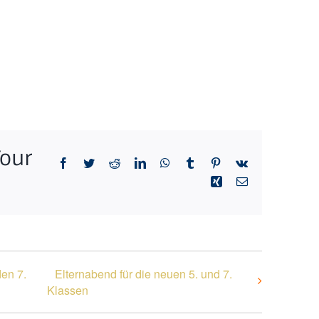
Your
Facebook
Twitter
Reddit
LinkedIn
WhatsApp
Tumblr
Pinterest
Vk
Xing
E-
Mail
den 7.
Elternabend für die neuen 5. und 7.
Klassen