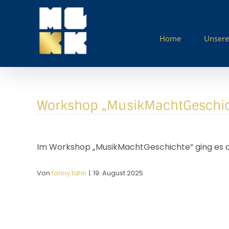
Zum
Inhalt
springen
Home
Unsere
Workshop „MusikMachtGeschic
Im Workshop „MusikMachtGeschichte” ging es da
Von
fanny.tahn
|
19. August 2025