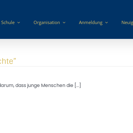
 Schule
Organisation
Anmeldung
Neuig
hte”
rum, dass junge Menschen die [...]